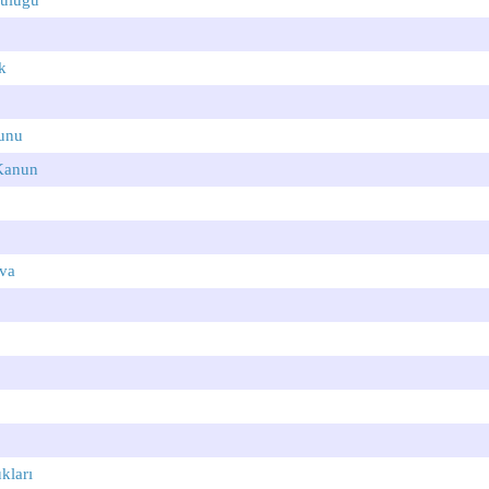
luluğu
k
unu
Kanun
va
kları