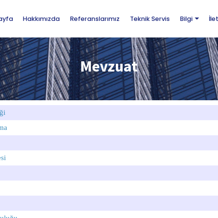
ayfa
Hakkımızda
Referanslarımız
Teknik Servis
Bilgi
İle
Mevzuat
ği
çma
si