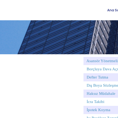
Ana S
Asansör Yönetmeli
Borçluya Dava A
Defter Tutma
Dış Boya Sözleşme
Haksız Müdahale
İcra Takibi
İpotek Koyma