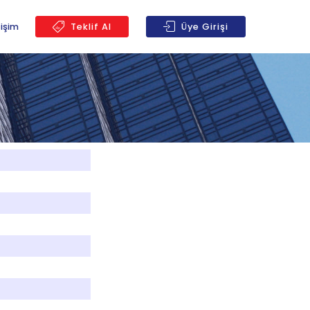
tişim
Teklif Al
Üye Girişi