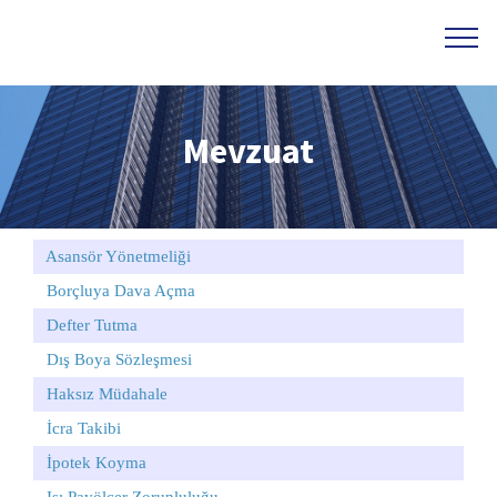
Mevzuat
Asansör Yönetmeliği
Borçluya Dava Açma
Defter Tutma
Dış Boya Sözleşmesi
Haksız Müdahale
İcra Takibi
İpotek Koyma